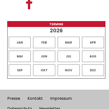
TERMINE
2026
JAN
FEB
MAR
APR
MAI
JUN
JUL
AUG
SEP
OKT
NOV
DEZ
Presse
Kontakt
Impressum
Footer
Datenschutz
Newsletter