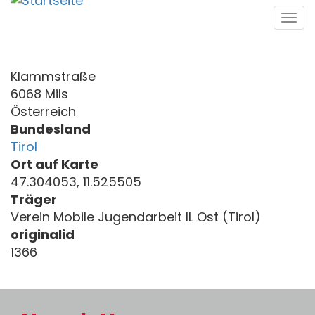
Direkt
Tog
zum
navi
Inhalt
Klammstraße
6068 Mils
Österreich
Bundesland
Tirol
Ort auf Karte
47.304053, 11.525505
Träger
Verein Mobile Jugendarbeit IL Ost (Tirol)
originalid
1366