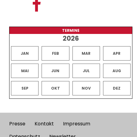
TERMINE
2026
JAN
FEB
MAR
APR
MAI
JUN
JUL
AUG
SEP
OKT
NOV
DEZ
Presse
Kontakt
Impressum
Footer
Datenschutz
Newsletter