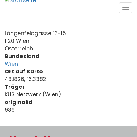
Direkt
Tog
zum
navi
Inhalt
Längenfeldgasse 13-15
1120 Wien
Österreich
Bundesland
Wien
Ort auf Karte
48.1826, 16.3382
Träger
KUS Netzwerk (Wien)
originalid
936