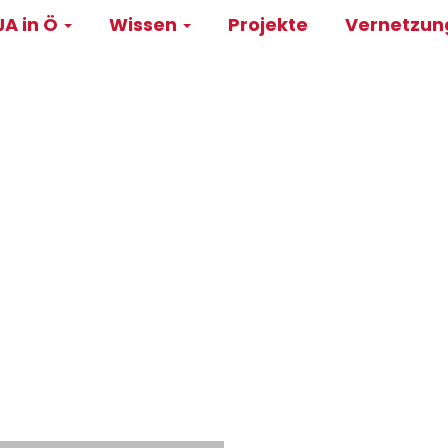
A in Ö
Wissen
Projekte
Vernetzu
on