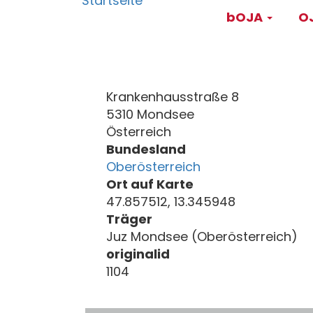
Main
Direkt
bOJA
OJ
zum
navigati
Inhalt
Krankenhausstraße 8
5310 Mondsee
Österreich
Bundesland
Oberösterreich
Ort auf Karte
47.857512, 13.345948
Träger
Juz Mondsee (Oberösterreich)
originalid
1104