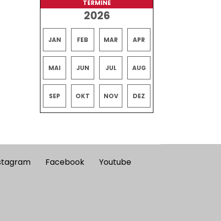
TERMINE
2026
JAN
FEB
MAR
APR
MAI
JUN
JUL
AUG
SEP
OKT
NOV
DEZ
stagram
Facebook
Youtube