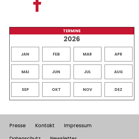
TERMINE
2026
JAN
FEB
MAR
APR
MAI
JUN
JUL
AUG
SEP
OKT
NOV
DEZ
Presse
Kontakt
Impressum
Footer
Datenschutz
Newsletter