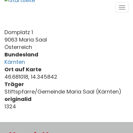
Direkt
Tog
zum
navi
Inhalt
Domplatz 1
9063 Maria Saal
Österreich
Bundesland
Kärnten
Ort auf Karte
46.681018, 14.345842
Träger
Stiftspfarre/Gemeinde Maria Saal (Kärnten)
originalid
1324