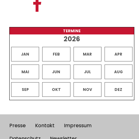
TERMINE
2026
JAN
FEB
MAR
APR
MAI
JUN
JUL
AUG
SEP
OKT
NOV
DEZ
Presse
Kontakt
Impressum
Footer
Datenschutz
Newsletter