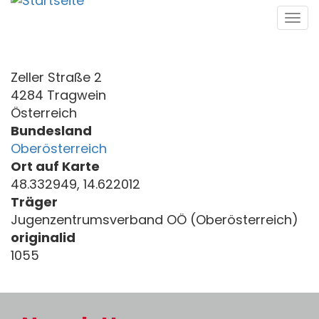
Direkt
Tog
zum
navi
Inhalt
Zeller Straße 2
4284 Tragwein
Österreich
Bundesland
Oberösterreich
Ort auf Karte
48.332949, 14.622012
Träger
Jugenzentrumsverband OÖ (Oberösterreich)
originalid
1055