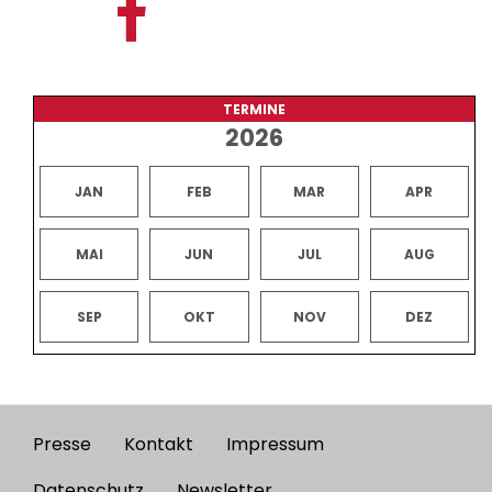
TERMINE
2026
JAN
FEB
MAR
APR
MAI
JUN
JUL
AUG
SEP
OKT
NOV
DEZ
Presse
Kontakt
Impressum
Footer
Datenschutz
Newsletter