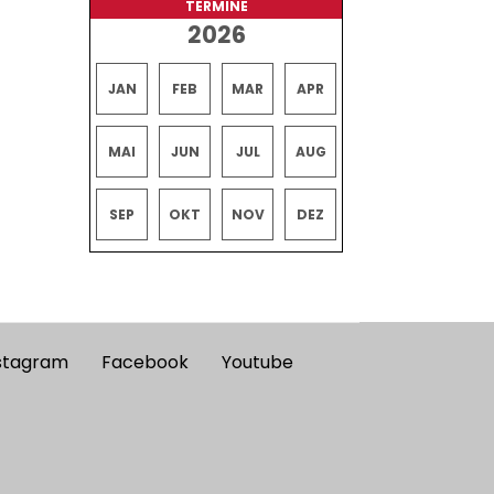
TERMINE
2026
JAN
FEB
MAR
APR
MAI
JUN
JUL
AUG
SEP
OKT
NOV
DEZ
stagram
Facebook
Youtube