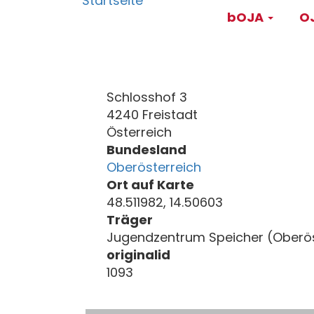
Main
Direkt
bOJA
OJ
zum
navigati
Inhalt
Schlosshof 3
4240 Freistadt
Österreich
Bundesland
Oberösterreich
Ort auf Karte
48.511982, 14.50603
Träger
Jugendzentrum Speicher (Oberös
originalid
1093