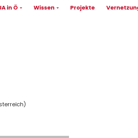
A in Ö
Wissen
Projekte
Vernetzu
on
terreich)