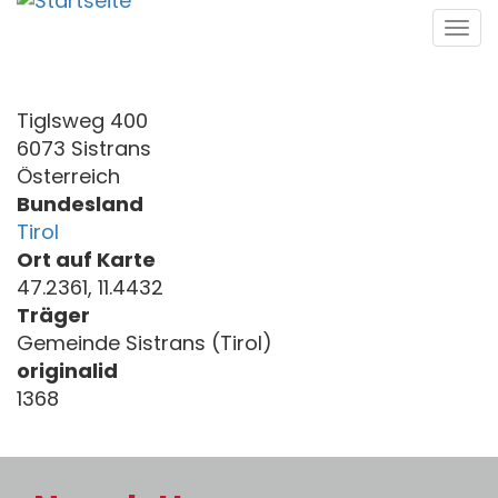
Direkt
Tog
zum
navi
Inhalt
Tiglsweg 400
6073 Sistrans
Österreich
Bundesland
Tirol
Ort auf Karte
47.2361, 11.4432
Träger
Gemeinde Sistrans (Tirol)
originalid
1368