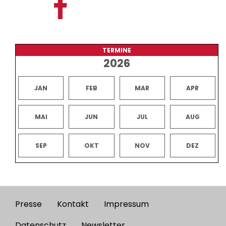
TERMINE
2026
JAN
FEB
MAR
APR
MAI
JUN
JUL
AUG
SEP
OKT
NOV
DEZ
Presse
Kontakt
Impressum
Footer
Datenschutz
Newsletter