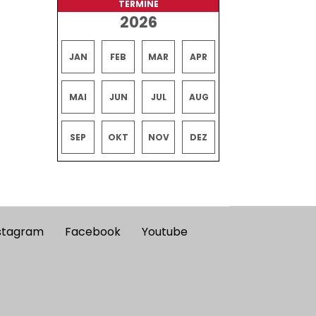
TERMINE
2026
JAN
FEB
MAR
APR
MAI
JUN
JUL
AUG
SEP
OKT
NOV
DEZ
stagram
Facebook
Youtube