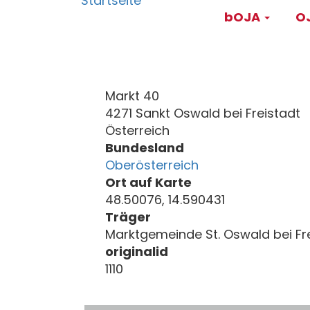
Main
Direkt
bOJA
OJ
zum
navigati
Inhalt
Markt 40
4271 Sankt Oswald bei Freistadt
Österreich
Bundesland
Oberösterreich
Ort auf Karte
48.50076, 14.590431
Träger
Marktgemeinde St. Oswald bei Fr
originalid
1110