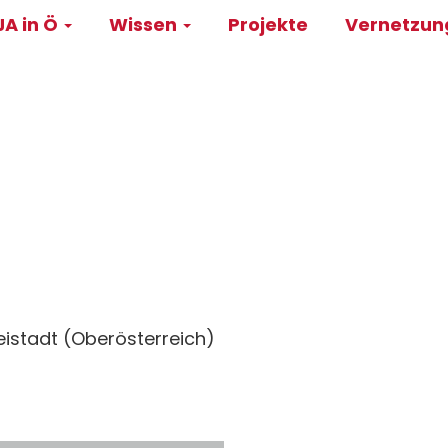
A in Ö
Wissen
Projekte
Vernetzu
on
eistadt (Oberösterreich)