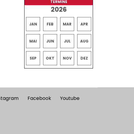
TERMINE
2026
JAN
FEB
MAR
APR
MAI
JUN
JUL
AUG
SEP
OKT
NOV
DEZ
stagram
Facebook
Youtube