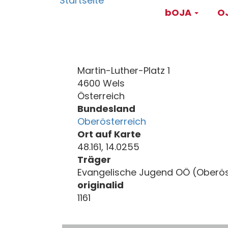
Main
Direkt
bOJA
OJ
zum
navigati
Inhalt
Martin-Luther-Platz 1
4600 Wels
Österreich
Bundesland
Oberösterreich
Ort auf Karte
48.161, 14.0255
Träger
Evangelische Jugend OÖ (Oberös
originalid
1161