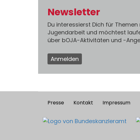
Newsletter
Du interessierst Dich für Themen
Jugendarbeit und möchtest lauf
über bOJA-Aktivitäten und -An
Anmelden
Presse
Kontakt
Impressum
Footer
menu