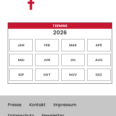
TERMINE
2026
JAN
FEB
MAR
APR
MAI
JUN
JUL
AUG
SEP
OKT
NOV
DEZ
Presse
Kontakt
Impressum
Footer
Datenschutz
Newsletter