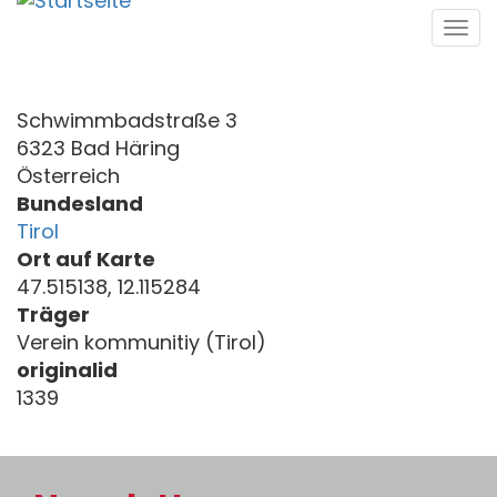
Direkt
Tog
zum
navi
Inhalt
Schwimmbadstraße 3
6323 Bad Häring
Österreich
Bundesland
Tirol
Ort auf Karte
47.515138, 12.115284
Träger
Verein kommunitiy (Tirol)
originalid
1339