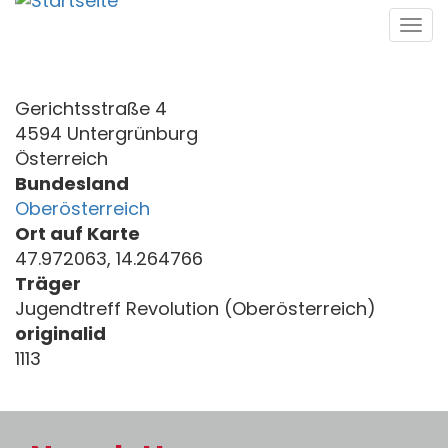
Direkt
Tog
zum
navi
Inhalt
Gerichtsstraße 4
4594 Untergrünburg
Österreich
Bundesland
Oberösterreich
Ort auf Karte
47.972063, 14.264766
Träger
Jugendtreff Revolution (Oberösterreich)
originalid
1113