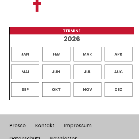
TERMINE
2026
JAN
FEB
MAR
APR
MAI
JUN
JUL
AUG
SEP
OKT
NOV
DEZ
Presse
Kontakt
Impressum
Footer
Datenschutz
Newsletter