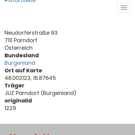
Direkt
Tog
zum
navi
Inhalt
Neudorferstraße 93
7111 Parndorf
Österreich
Bundesland
Burgenland
Ort auf Karte
48.002123, 16.87645
Träger
JUZ Parndorf (Burgenland)
originalid
1229