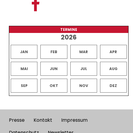
TERMINE
2026
JAN
FEB
MAR
APR
MAI
JUN
JUL
AUG
SEP
OKT
NOV
DEZ
Presse
Kontakt
Impressum
Footer
Datenschutz
Newsletter