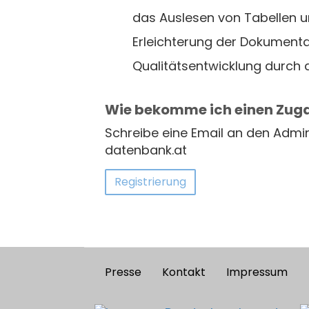
das Auslesen von Tabellen u
Erleichterung der Dokumenta
Qualitätsentwicklung durch d
Wie bekomme ich einen Zug
Schreibe eine Email an den Admi
datenbank.at
Registrierung
Presse
Kontakt
Impressum
Footer
menu