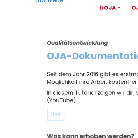
Main
Direkt
bOJA
OJ
zum
navigati
Inhalt
Qualitätsentwicklung
OJA-Dokumentati
Seit dem Jahr 2016 gibt es erstma
Möglichkeit ihre Arbeit kostenfr
In diesem Tutorial zeigen wir dir
(YouTube)
Link
Was kann erhoben werden?