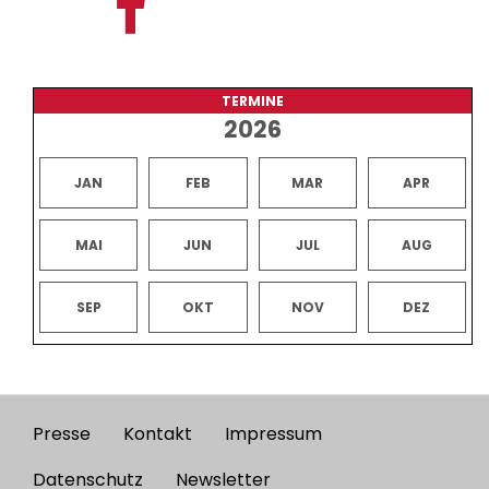
TERMINE
2026
JAN
FEB
MAR
APR
MAI
JUN
JUL
AUG
SEP
OKT
NOV
DEZ
Presse
Kontakt
Impressum
Footer
menu
Datenschutz
Newsletter