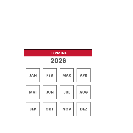
TERMINE
2026
JAN
FEB
MAR
APR
MAI
JUN
JUL
AUG
SEP
OKT
NOV
DEZ