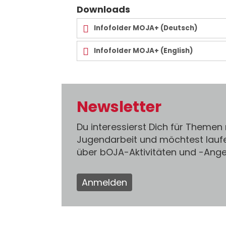
Downloads
Infofolder MOJA+ (Deutsch)
Infofolder MOJA+ (English)
Newsletter
Du interessierst Dich für Themen
Jugendarbeit und möchtest lauf
über bOJA-Aktivitäten und -An
Anmelden