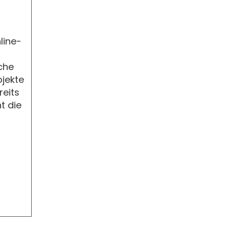
line-
che
ojekte
reits
t die