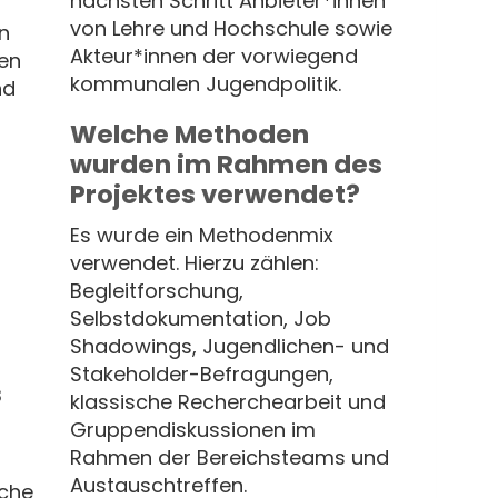
nächsten Schritt Anbieter*innen
von Lehre und Hochschule sowie
n
Akteur*innen der vorwiegend
den
kommunalen Jugendpolitik.
nd
Welche Methoden
wurden im Rahmen des
Projektes verwendet?
Es wurde ein Methodenmix
verwendet. Hierzu zählen:
Begleitforschung,
Selbstdokumentation, Job
Shadowings, Jugendlichen- und
Stakeholder-Befragungen,
s
klassische Recherchearbeit und
Gruppendiskussionen im
Rahmen der Bereichsteams und
Austauschtreffen.
che