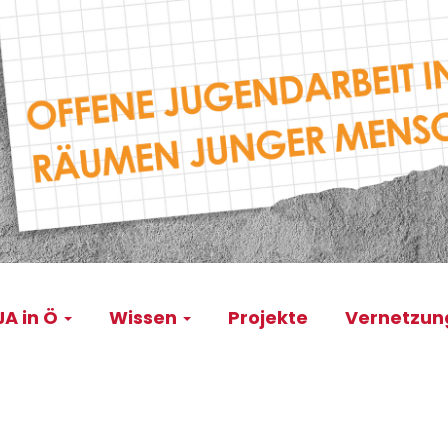
A in Ö
Wissen
Projekte
Vernetzu
on