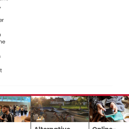
,
er
n
he
n
t