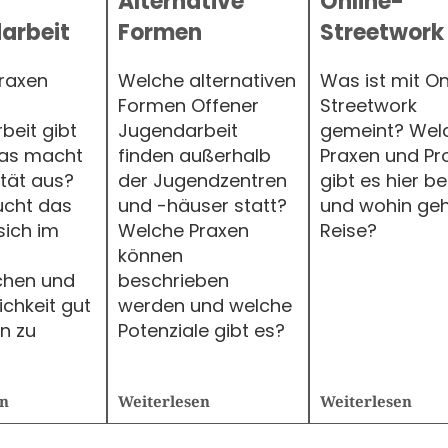
Alternative
Online-
arbeit
Formen
Streetwork
raxen
Welche alternativen
Was ist mit On
Formen Offener
Streetwork
beit gibt
Jugendarbeit
gemeint? Wel
as macht
finden außerhalb
Praxen und Pr
ität aus?
der Jugendzentren
gibt es hier be
cht das
und -häuser statt?
und wohin geh
sich im
Welche Praxen
Reise?
können
chen und
beschrieben
ichkeit gut
werden und welche
n zu
Potenziale gibt es?
en
Weiterlesen
Weiterlesen