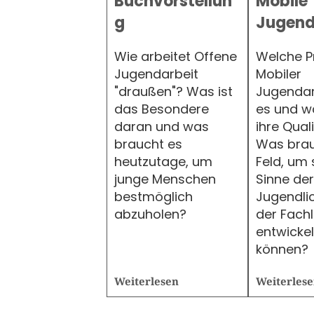
Buchvorstellun
Mobile
g
Jugend
Wie arbeitet Offene
Welche P
Jugendarbeit
Mobiler
"draußen"? Was ist
Jugendar
das Besondere
es und w
daran und was
ihre Qual
braucht es
Was brau
heutzutage, um
Feld, um 
junge Menschen
Sinne der
bestmöglich
Jugendli
abzuholen?
der Fachl
entwickel
können?
Weiterlesen
Weiterles