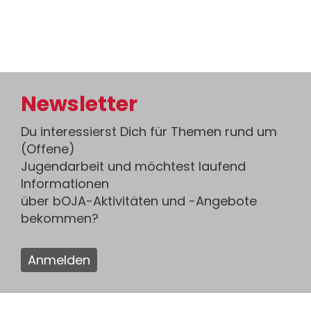
Newsletter
Du interessierst Dich für Themen rund um
(Offene)
Jugendarbeit und möchtest laufend
Informationen
über bOJA-Aktivitäten und -Angebote
bekommen?
Anmelden