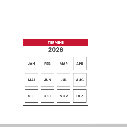
TERMINE
2026
JAN
FEB
MAR
APR
MAI
JUN
JUL
AUG
SEP
OKT
NOV
DEZ