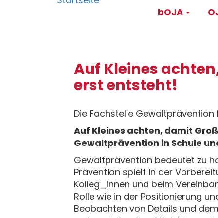
Main
Direkt
bOJA
OJ
zum
navigati
Inhalt
Auf Kleines achten
erst entsteht!
Die Fachstelle Gewaltprävention 
Auf Kleines achten, damit Große
Gewaltprävention in Schule u
Gewaltprävention bedeutet zu ha
Prävention spielt in der Vorberei
Kolleg_innen und beim Vereinba
Rolle wie in der Positionierung 
Beobachten von Details und dem