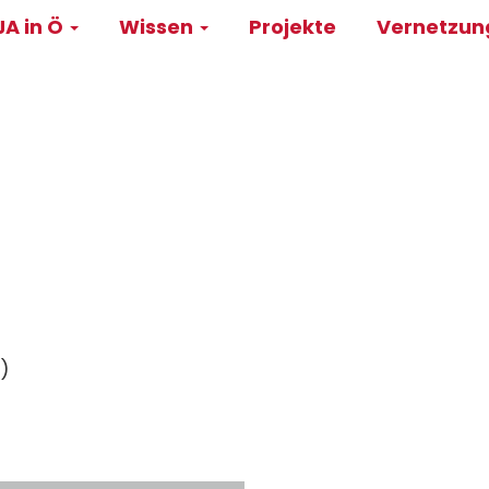
A in Ö
Wissen
Projekte
Vernetzu
on
)