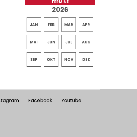
TERMINE
2026
JAN
FEB
MAR
APR
MAI
JUN
JUL
AUG
SEP
OKT
NOV
DEZ
stagram
Facebook
Youtube