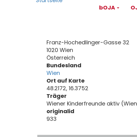
Main
Direkt
bOJA
OJ
zum
navigati
Inhalt
Franz-Hochedlinger-Gasse 32
1020 Wien
Österreich
Bundesland
Wien
Ort auf Karte
48.2172, 16.3752
Träger
Wiener Kinderfreunde aktiv (Wien
originalid
933