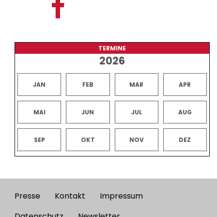
TERMINE
2026
JAN
FEB
MAR
APR
MAI
JUN
JUL
AUG
SEP
OKT
NOV
DEZ
Presse
Kontakt
Impressum
Footer
Datenschutz
Newsletter