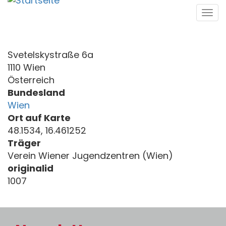
Direkt
Tog
zum
navi
Inhalt
Svetelskystraße 6a
1110 Wien
Österreich
Bundesland
Wien
Ort auf Karte
48.1534, 16.461252
Träger
Verein Wiener Jugendzentren (Wien)
originalid
1007