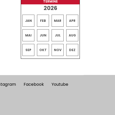
TERMINE
2026
JAN
FEB
MAR
APR
MAI
JUN
JUL
AUG
SEP
OKT
NOV
DEZ
stagram
Facebook
Youtube