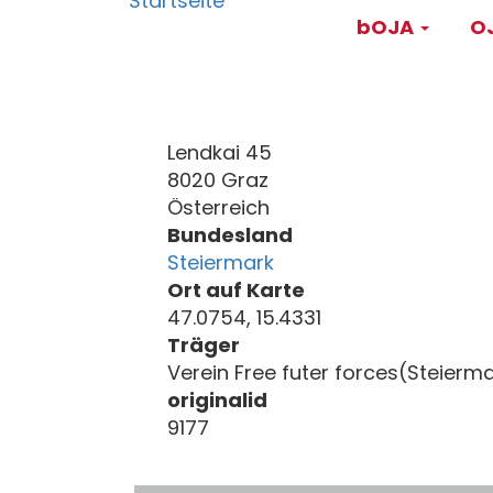
Main
Direkt
bOJA
OJ
zum
navigati
Inhalt
Lendkai 45
8020 Graz
Österreich
Bundesland
Steiermark
Ort auf Karte
47.0754, 15.4331
Träger
Verein Free futer forces(Steierm
originalid
9177