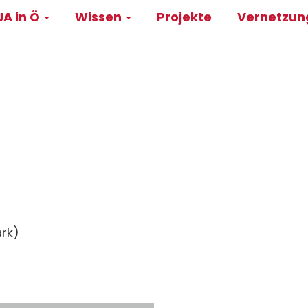
A in Ö
Wissen
Projekte
Vernetzu
on
ark)