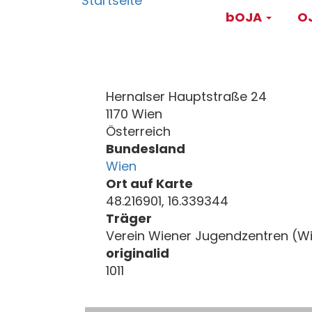
Main
Direkt
bOJA
OJ
zum
navigati
Inhalt
Hernalser Hauptstraße 24
1170 Wien
Österreich
Bundesland
Wien
Ort auf Karte
48.216901, 16.339344
Träger
Verein Wiener Jugendzentren (W
originalid
1011