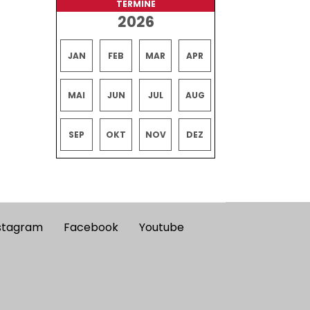
TERMINE
2026
JAN
FEB
MAR
APR
MAI
JUN
JUL
AUG
SEP
OKT
NOV
DEZ
stagram
Facebook
Youtube