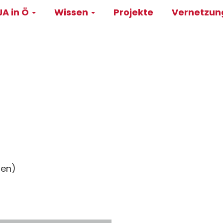
A in Ö
Wissen
Projekte
Vernetzu
on
ien)