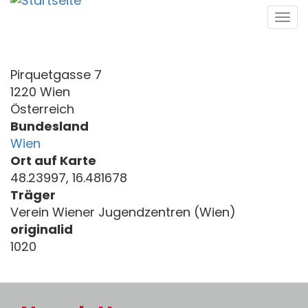
Direkt
Tog
zum
navi
Inhalt
Pirquetgasse 7
1220 Wien
Österreich
Bundesland
Wien
Ort auf Karte
48.23997, 16.481678
Träger
Verein Wiener Jugendzentren (Wien)
originalid
1020