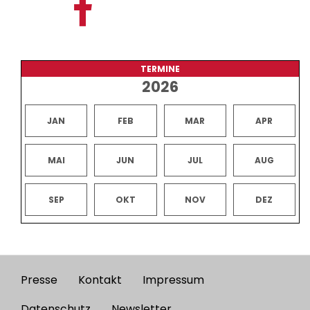
TERMINE
2026
JAN
FEB
MAR
APR
MAI
JUN
JUL
AUG
SEP
OKT
NOV
DEZ
Presse
Kontakt
Impressum
Footer
Datenschutz
Newsletter