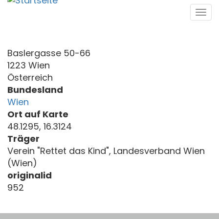
Direkt
Tog
zum
navi
Inhalt
Baslergasse 50-66
1223 Wien
Österreich
Bundesland
Wien
Ort auf Karte
48.1295, 16.3124
Träger
Verein "Rettet das Kind", Landesverband Wien
(Wien)
originalid
952