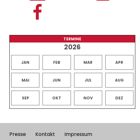
TERMINE
2026
JAN
FEB
MAR
APR
MAI
JUN
JUL
AUG
SEP
OKT
NOV
DEZ
Presse
Kontakt
Impressum
Footer