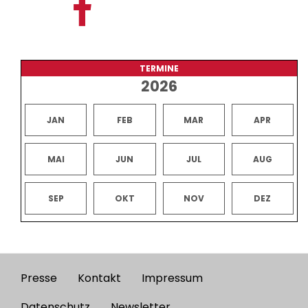
TERMINE
2026
JAN
FEB
MAR
APR
MAI
JUN
JUL
AUG
SEP
OKT
NOV
DEZ
Presse
Kontakt
Impressum
Footer
Datenschutz
Newsletter