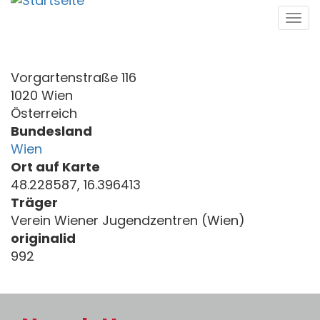
Direkt
Tog
zum
navi
Inhalt
Vorgartenstraße 116
1020 Wien
Österreich
Bundesland
Wien
Ort auf Karte
48.228587, 16.396413
Träger
Verein Wiener Jugendzentren (Wien)
originalid
992