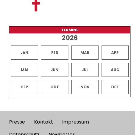
TERMINE
2026
JAN
FEB
MAR
APR
MAI
JUN
JUL
AUG
SEP
OKT
NOV
DEZ
Presse
Kontakt
Impressum
Footer
Datenschutz
Newsletter