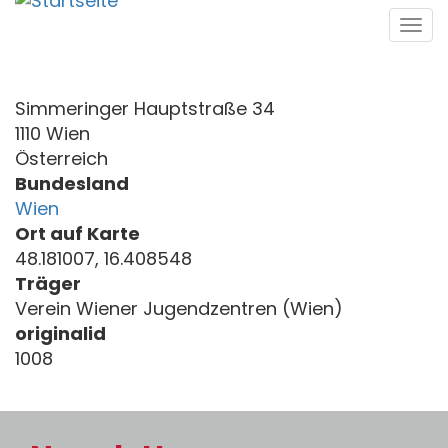
Direkt
Tog
zum
navi
Inhalt
Simmeringer Hauptstraße 34
1110 Wien
Österreich
Bundesland
Wien
Ort auf Karte
48.181007, 16.408548
Träger
Verein Wiener Jugendzentren (Wien)
originalid
1008